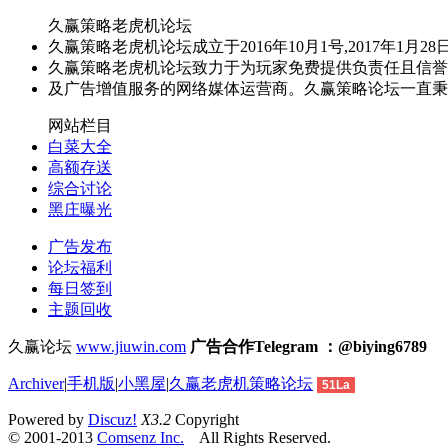
久赢策略老虎机论坛
久赢策略老虎机论坛成立于2016年10月1号,2017年
久赢策略老虎机论坛致力于为玩家免费提供负责任且信誉
及广告增值服务的网络媒体运营商。久赢策略论坛一直秉
网站栏目
白菜大全
高额存送
综合讨论
黑庄曝光
广告发布
论坛福利
每日签到
主题回收
久赢论坛
www.jiuwin.com
广告合作Telegram ：@biying6789
Archiver
|
手机版
|
小黑屋
|
久赢老虎机策略论坛
51La
Powered by
Discuz!
X3.2
Copyright
© 2001-2013
Comsenz Inc.
All Rights Reserved.