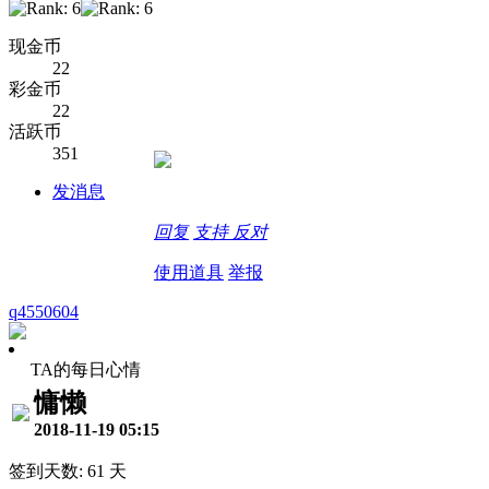
现金币
22
彩金币
22
活跃币
351
发消息
回复
支持
反对
使用道具
举报
q4550604
TA的每日心情
慵懒
2018-11-19 05:15
签到天数: 61 天