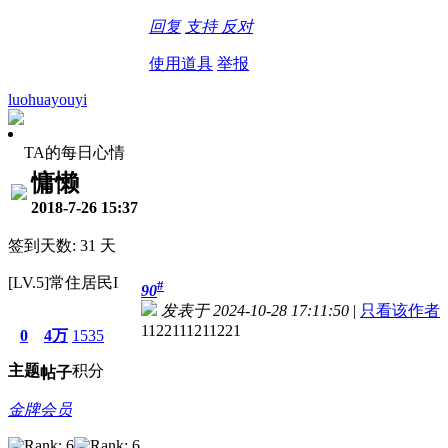
回复
支持
反对
使用道具
举报
luohuayouyi
TA的每日心情
慵懒
2018-7-26 15:37
签到天数: 31 天
[LV.5]常住居民I
#
90
发表于 2024-10-28 17:11:50
|
只看该作者
1122111211221
0
4万
1535
主题
积分
帖子
金牌会员