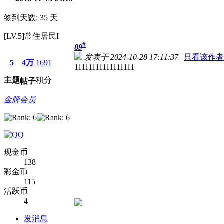
签到天数: 35 天
[LV.5]常住居民I
#
89
发表于 2024-10-28 17:11:37
|
只看该作者
5
4万
1691
11111111111111111
主题
积分
帖子
金牌会员
现金币
138
彩金币
115
活跃币
4
发消息