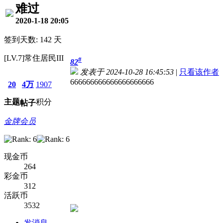
难过
2020-1-18 20:05
签到天数: 142 天
[LV.7]常住居民III
#
82
发表于 2024-10-28 16:45:53
|
只看该作者
666666666666666666666
20
4万
1907
主题
积分
帖子
金牌会员
现金币
264
彩金币
312
活跃币
3532
发消息