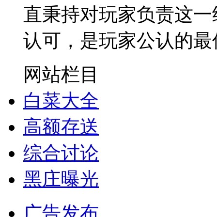
直秉持对玩家负责这一
认可，是玩家公认的最
网站栏目
白菜大全
高额存送
综合讨论
黑庄曝光
广告发布