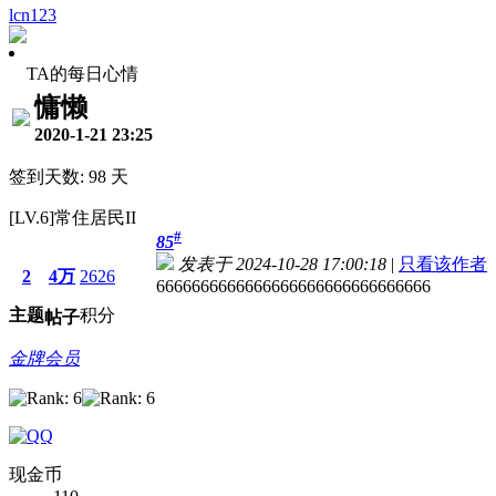
lcn123
TA的每日心情
慵懒
2020-1-21 23:25
签到天数: 98 天
[LV.6]常住居民II
#
85
发表于 2024-10-28 17:00:18
|
只看该作者
2
4万
2626
6666666666666666666666666666666
主题
积分
帖子
金牌会员
现金币