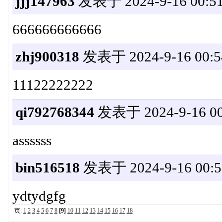
jjj147963
发表于 2024-9-16 00:51
666666666666
zhj900318
发表于 2024-9-16 00:5
11122222222
qi792768344
发表于 2024-9-16 00
assssss
bin516518
发表于 2024-9-16 00:5
ydtydgfg
页:
1
2
3
4
5
6
7
8
[9]
10
11
12
13
14
15
16
17
18