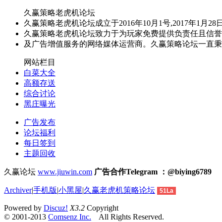
久赢策略老虎机论坛
久赢策略老虎机论坛成立于2016年10月1号,2017年
久赢策略老虎机论坛致力于为玩家免费提供负责任且信誉
及广告增值服务的网络媒体运营商。久赢策略论坛一直秉
网站栏目
白菜大全
高额存送
综合讨论
黑庄曝光
广告发布
论坛福利
每日签到
主题回收
久赢论坛
www.jiuwin.com
广告合作Telegram ：@biying6789
Archiver
|
手机版
|
小黑屋
|
久赢老虎机策略论坛
51La
Powered by
Discuz!
X3.2
Copyright
© 2001-2013
Comsenz Inc.
All Rights Reserved.