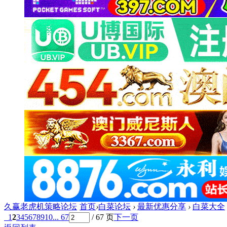
久赢老虎机策略论坛
首页
›
白菜论坛
›
最新优惠分享
›
白菜大全
1
2
3
4
5
6
7
8
9
10
... 67
/ 67 页
下一页