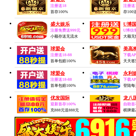
注册送18
注册送
首存100%
存100
盛大娱乐
U博
注册免费送999元
U博信
小额存送无流水
大额无
球盟会
美高梅
注册送18-88
下载AP
首单包赔100%
天天签
球盟会
永利
注册送18-88
下载AP
首单包赔100%
登陆每
优发国际
龙八
迎新首存100%
自助首存
充888元送888元
棋牌最