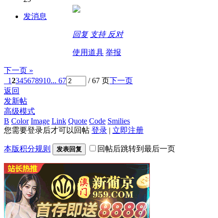
发消息
回复
支持
反对
使用道具
举报
下一页 »
1
2
3
4
5
6
7
8
9
10
... 67
/ 67 页
下一页
返回
发新帖
高级模式
B
Color
Image
Link
Quote
Code
Smilies
您需要登录后才可以回帖
登录
|
立即注册
本版积分规则
回帖后跳转到最后一页
发表回复