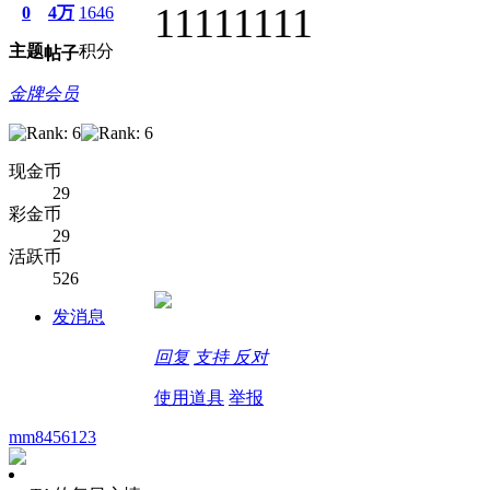
11111111
0
4万
1646
主题
积分
帖子
金牌会员
现金币
29
彩金币
29
活跃币
526
发消息
回复
支持
反对
使用道具
举报
mm8456123