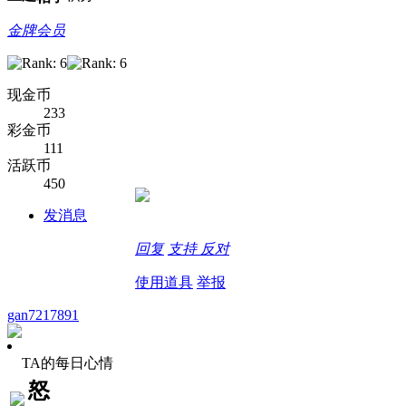
金牌会员
现金币
233
彩金币
111
活跃币
450
发消息
回复
支持
反对
使用道具
举报
gan7217891
TA的每日心情
怒