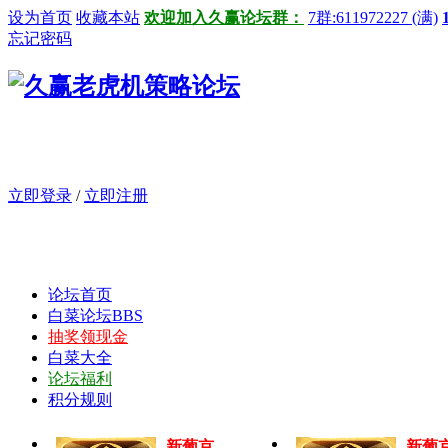
设为首页
收藏本站
欢迎加入久赢论坛群：
7群:611972227 (满)
忘记密码
立即登录
/
立即注册
论坛首页
白菜论坛
BBS
抽奖领现金
白菜大全
论坛福利
积分规则
新葡京
新葡