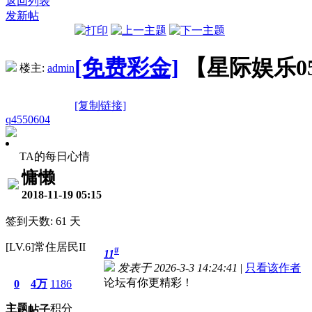
返回列表
发新帖
[免费彩金]
【星际娱乐0
楼主:
admin
[复制链接]
q4550604
TA的每日心情
慵懒
2018-11-19 05:15
签到天数: 61 天
[LV.6]常住居民II
#
11
发表于 2026-3-3 14:24:41
|
只看该作者
论坛有你更精彩！
0
4万
1186
主题
积分
帖子