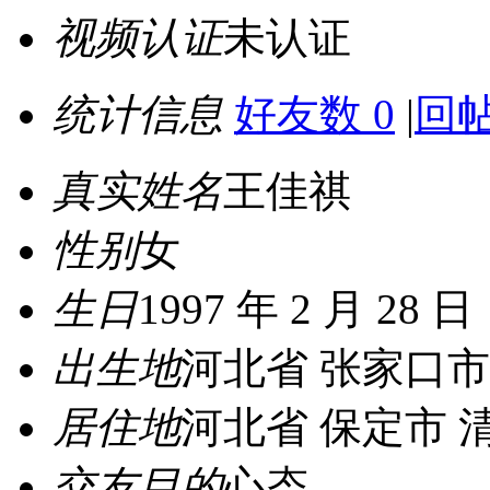
视频认证
未认证
统计信息
好友数 0
|
回帖
真实姓名
王佳祺
性别
女
生日
1997 年 2 月 28 日
出生地
河北省 张家口市
居住地
河北省 保定市 
交友目的
心态