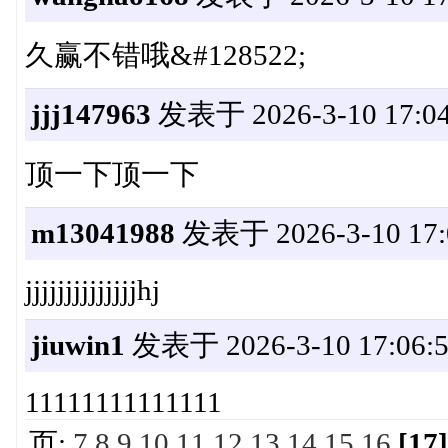
久赢不错哦&#128522;
jjj147963
发表于 2026-3-10 17:04
顶一下顶一下
m13041988
发表于 2026-3-10 17:
jjjjjjjjjjjjjjhj
jiuwin1
发表于 2026-3-10 17:06:
11111111111111
页:
7
8
9
10
11
12
13
14
15
16
[17]