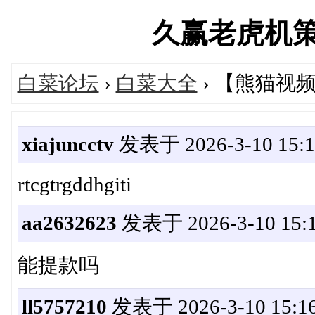
久赢老虎机策略论
白菜论坛
›
白菜大全
› 【熊猫视频
xiajuncctv
发表于 2026-3-10 15:1
rtcgtrgddhgiti
aa2632623
发表于 2026-3-10 15:1
能提款吗
ll5757210
发表于 2026-3-10 15:16