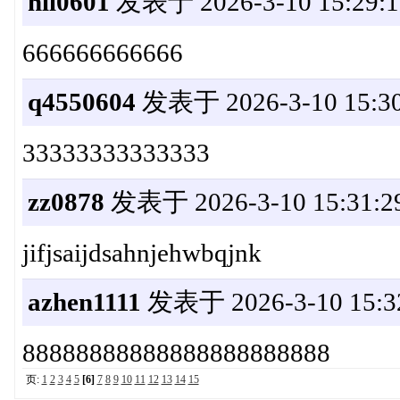
hll0601
发表于 2026-3-10 15:29:1
666666666666
q4550604
发表于 2026-3-10 15:30
33333333333333
zz0878
发表于 2026-3-10 15:31:2
jifjsaijdsahnjehwbqjnk
azhen1111
发表于 2026-3-10 15:3
88888888888888888888888
页:
1
2
3
4
5
[6]
7
8
9
10
11
12
13
14
15